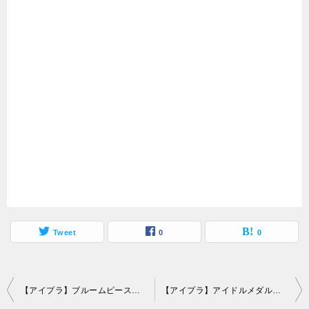
Tweet
0
0
投
【アイプラ】ブルームピースの入手方法と優先キャラ【アイドリープライド】
【アイプラ】アイドルメダルのおすすめ交換先【アイドリープライド】
稿